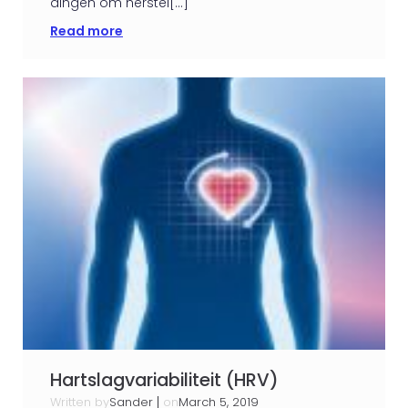
dingen om herstel[…]
Read more
Hartslagvariabiliteit (HRV)
Written by
|
on
Sander
March 5, 2019