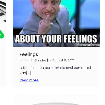
Feelings
Written by
|
on
Sander
August 9, 2017
Ik ben niet een persoon die snel een artikel
van[…]
Read more