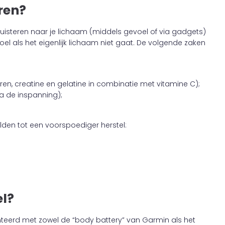
ren?
luisteren naar je lichaam (middels gevoel of via gadgets)
el als het eigenlijk lichaam niet gaat. De volgende zaken
n, creatine en gelatine in combinatie met vitamine C);
a de inspanning);
den tot een voorspoediger herstel:
el?
enteerd met zowel de “body battery” van Garmin als het