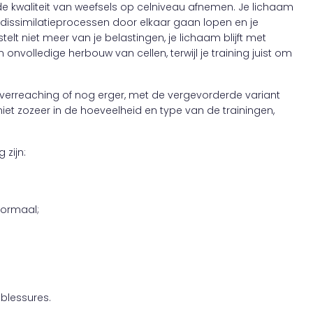
l de kwaliteit van weefsels op celniveau afnemen. Je lichaam
 dissimilatieprocessen door elkaar gaan lopen en je
elt niet meer van je belastingen, je lichaam blijft met
 onvolledige herbouw van cellen, terwijl je training juist om
overreaching of nog erger, met de vergevorderde variant
iet zozeer in de hoeveelheid en type van de trainingen,
zijn:
 normaal;
 blessures.