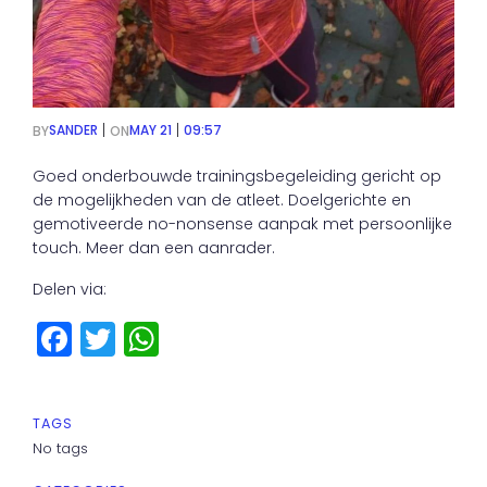
|
|
SANDER
MAY 21
09:57
BY
ON
Goed onderbouwde trainingsbegeleiding gericht op
de mogelijkheden van de atleet. Doelgerichte en
gemotiveerde no-nonsense aanpak met persoonlijke
touch. Meer dan een aanrader.
Delen via:
F
T
W
a
w
h
c
it
a
TAGS
e
t
ts
No tags
b
e
A