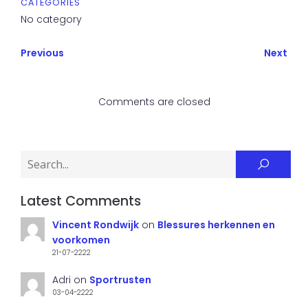
CATEGORIES
o
r
p
No category
o
p
k
Previous
Next
Comments are closed
Latest Comments
Vincent Rondwijk
on
Blessures herkennen en
voorkomen
21-07-2222
Adri
on
Sportrusten
03-04-2222