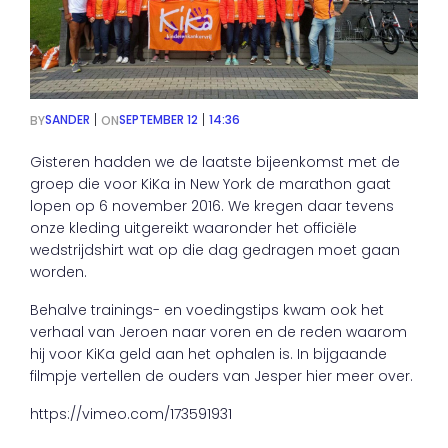
|
|
SANDER
SEPTEMBER 12
14:36
BY
ON
Gisteren hadden we de laatste bijeenkomst met de
groep die voor KiKa in New York de marathon gaat
lopen op 6 november 2016. We kregen daar tevens
onze kleding uitgereikt waaronder het officiële
wedstrijdshirt wat op die dag gedragen moet gaan
worden.
Behalve trainings- en voedingstips kwam ook het
verhaal van Jeroen naar voren en de reden waarom
hij voor KiKa geld aan het ophalen is. In bijgaande
filmpje vertellen de ouders van Jesper hier meer over.
https://vimeo.com/173591931