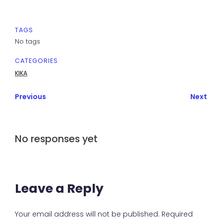
a
w
h
c
it
a
TAGS
e
t
ts
No tags
b
e
A
CATEGORIES
o
r
p
KIKA
o
p
k
Previous
Next
No responses yet
Leave a Reply
Your email address will not be published.
Required