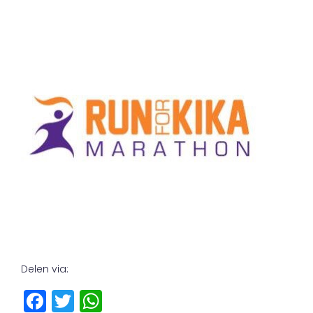
Delen via:
F
T
W