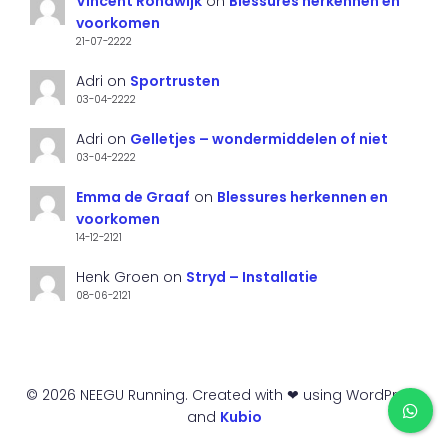
Vincent Rondwijk
on
Blessures herkennen en
voorkomen
21-07-2222
Adri
on
Sportrusten
03-04-2222
Adri
on
Gelletjes – wondermiddelen of niet
03-04-2222
Emma de Graaf
on
Blessures herkennen en
voorkomen
14-12-2121
Henk Groen
on
Stryd – Installatie
08-06-2121
© 2026 NEEGU Running. Created with ❤ using WordPress
and
Kubio